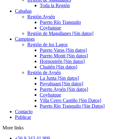
Toda la Región
Cabañas
Región Aysén
Puerto Río Tranquilo
Coyhaique
Región de Magallanes [Sin datos]
Campings
Región de los Lagos
Puerto Varas [Sin datos]
Puerto Montt [Sin datos]
Hornopirén [Sin datos]
Chaitén [Sin datos]
Región de Aysén
La Junta [Sin datos]
Puyuhuapi [Sin datos]
Puerto Aysén [Sin datos]
Coyhaique
Villa Cerro Castillo [Sin Datos]
Puerto Río Tranquilo [Sin Datos]
Contacto
Publicar
More links
+56 9 343 41 909