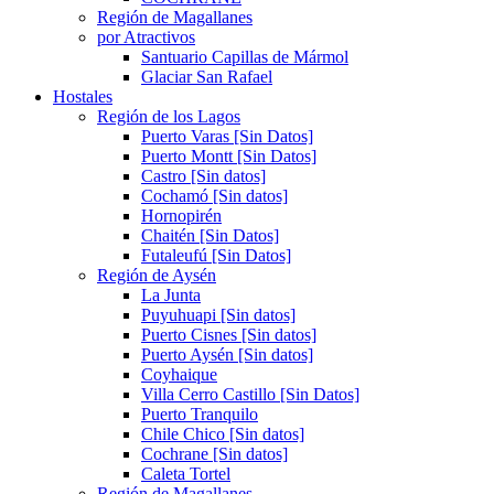
Región de Magallanes
por Atractivos
Santuario Capillas de Mármol
Glaciar San Rafael
Hostales
Región de los Lagos
Puerto Varas [Sin Datos]
Puerto Montt [Sin Datos]
Castro [Sin datos]
Cochamó [Sin datos]
Hornopirén
Chaitén [Sin Datos]
Futaleufú [Sin Datos]
Región de Aysén
La Junta
Puyuhuapi [Sin datos]
Puerto Cisnes [Sin datos]
Puerto Aysén [Sin datos]
Coyhaique
Villa Cerro Castillo [Sin Datos]
Puerto Tranquilo
Chile Chico [Sin datos]
Cochrane [Sin datos]
Caleta Tortel
Región de Magallanes