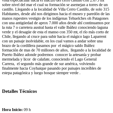
vista espectacular hacia el macizo del cerro castillo con 2.675 mt
sobre nivel del mar el cual su formación se asemejan a torres de un
castillo. Llegando a la localidad de Villa Cerro Castillo, de solo 315
Habitantes, desde ahí nos dirigimos hacia el museo y paredón de las
manos rupestres vestigio de los indígenas Tehuelches oh Patagones
con una antigüedad de aprox 7.000 años desde ahí continuamos por
la ruta 7 o carretera austral hasta el valle Ibáñez conociendo laguna
verde y el desagüe de esta el manso con 350 mt, el río más corto de
Chile, llegando al cruce para subir hacia el mágico lago Laparrent
con un paisaje inolvidable, en los cual vamos a andar sobre una
brazo de la cordillera pasamos por el mágico saldo Ibáñez
formación de mas de 70 millones de años, llegando a la localidad de
Puerto Ibáñez adonde podremos conocer la artesanía y probar
mermelada y licor de calafate, conociendo el Lago General
Carrera, el segundo más grande de sur américa, volviendo
finalmente hacia Coyhaique pasando por paisajes increíbles de
estepa patagónica y luego bosque siempre verde .
Detalles Técnicos
Hora Inicio:
09 h