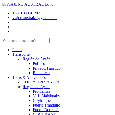
+56 9 343 41 909
viajeroaustralcl@gmail.com
Inicio
Transporte
Región de Aysén
Público
Privado/Turístico
Rent-a-car
Tours & Actividades
TOURS EN SANTIAGO
Región de Aysén
Programas
Villa Mañihuales
Coyhaique
Puerto Tranquilo
Puerto Bertrand
COCHRANE