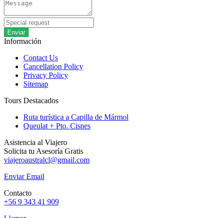
Enviar
Información
Contact Us
Cancellation Policy
Privacy Policy
Sitemap
Tours Destacados
Ruta turística a Capilla de Mármol
Queulat + Pto. Cisnes
Asistencia al Viajero
Solicita tu Asesoría Gratis
viajeroaustralcl@gmail.com
Enviar Email
Contacto
+56 9 343 41 909