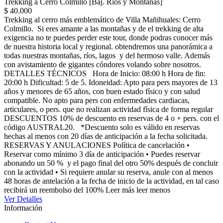
Trekking a Cerro Colmillo [Baj. Ríos y Montañas]
$ 40.000
Trekking al cerro más emblemático de Villa Mañihuales: Cerro
Colmillo. Si eres amante a las montañas y de el trekking de alta
exigencia no te puedes perder este tour, donde podras conocer más
de nuestra historia local y regional. obtendremos una panorámica a
todas nuestras montañas, ríos, lagos y del hermoso valle. Además
con avistamiento de gigantes cóndores volando sobre nosotros.
DETALLES TÉCNICOS Hora de Inicio: 08:00 h Hora de fin:
20:00 h Dificultad: 5 de 5. Idoneidad: Apto para pers mayores de 13
años y menores de 65 años, con buen estado físico y con salud
compatible. No apto para pers con enfermedades cardiacas,
articulares, o pers. que no realizan actividad física de forma regular
DESCUENTOS 10% de descuento en reservas de 4 o + pers. con el
código AUSTRAL20. *Descuento solo es válido en reservas
hechas al menos con 20 días de anticipación a la fecha solicitada.
RESERVAS Y ANULACIONES Política de cancelación •
Reservar como mínimo 3 día de anticipación • Puedes reservar
abonando un 50 % y el pago final del otro 50% después de concluir
con la actividad • Si requiere anular su reserva, anule con al menos
48 horas de antelación a la fecha de inicio de la actividad, en tal caso
recibirá un reembolso del 100%
Leer más
leer menos
Ver Detalles
Información