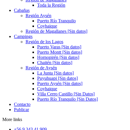
Toda la Región
Cabañas
Región Aysén
Puerto Río Tranquilo
Coyhaique
Región de Magallanes [Sin datos]
Campings
Región de los Lagos
Puerto Varas [Sin datos]
Puerto Montt [Sin datos]
Hornopirén [Sin datos]
Chaitén [Sin datos]
Región de Aysén
La Junta [Sin datos]
Puyuhuapi [Sin datos]
Puerto Aysén [Sin datos]
Coyhaique
Villa Cerro Castillo [Sin Datos]
Puerto Río Tranquilo [Sin Datos]
Contacto
Publicar
More links
+56 9 343 41 909