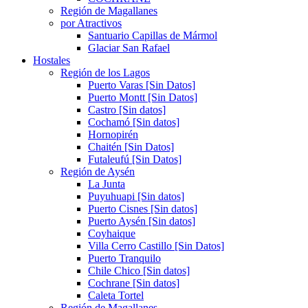
Región de Magallanes
por Atractivos
Santuario Capillas de Mármol
Glaciar San Rafael
Hostales
Región de los Lagos
Puerto Varas [Sin Datos]
Puerto Montt [Sin Datos]
Castro [Sin datos]
Cochamó [Sin datos]
Hornopirén
Chaitén [Sin Datos]
Futaleufú [Sin Datos]
Región de Aysén
La Junta
Puyuhuapi [Sin datos]
Puerto Cisnes [Sin datos]
Puerto Aysén [Sin datos]
Coyhaique
Villa Cerro Castillo [Sin Datos]
Puerto Tranquilo
Chile Chico [Sin datos]
Cochrane [Sin datos]
Caleta Tortel
Región de Magallanes