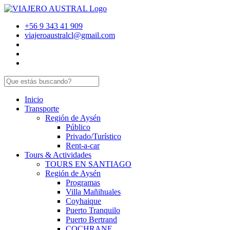
+56 9 343 41 909
viajeroaustralcl@gmail.com
Inicio
Transporte
Región de Aysén
Público
Privado/Turístico
Rent-a-car
Tours & Actividades
TOURS EN SANTIAGO
Región de Aysén
Programas
Villa Mañihuales
Coyhaique
Puerto Tranquilo
Puerto Bertrand
COCHRANE