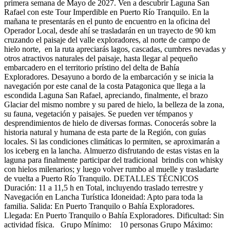
primera semana de Mayo de 2027. Ven a descubrir Laguna San
Rafael con este Tour Imperdible en Puerto Río Tranquilo. En la
mañana te presentarás en el punto de encuentro en la oficina del
Operador Local, desde ahí se trasladarán en un trayecto de 90 km
cruzando el paisaje del valle exploradores, al norte de campo de
hielo norte, en la ruta apreciarás lagos, cascadas, cumbres nevadas y
otros atractivos naturales del paisaje, hasta llegar al pequeño
embarcadero en el territorio prístino del delta de Bahía
Exploradores. Desayuno a bordo de la embarcación y se inicia la
navegación por este canal de la costa Patagonica que llega a la
escondida Laguna San Rafael, apreciando, finalmente, el brazo
Glaciar del mismo nombre y su pared de hielo, la belleza de la zona,
su fauna, vegetación y paisajes. Se pueden ver témpanos y
desprendimientos de hielo de diversas formas. Conocerás sobre la
historia natural y humana de esta parte de la Región, con guías
locales. Si las condiciones climáticas lo permiten, se aproximarán a
los iceberg en la lancha. Almuerzo disfrutando de estas vistas en la
laguna para finalmente participar del tradicional brindis con whisky
con hielos milenarios; y luego volver rumbo al muelle y trasladarte
de vuelta a Puerto Río Tranquilo. DETALLES TÉCNICOS
Duración: 11 a 11,5 h en Total, incluyendo traslado terrestre y
Navegación en Lancha Turística Idoneidad: Apto para toda la
familia. Salida: En Puerto Tranquilo o Bahía Exploradores.
Llegada: En Puerto Tranquilo o Bahía Exploradores. Dificultad: Sin
actividad física. Grupo Mínimo: 10 personas Grupo Máximo: