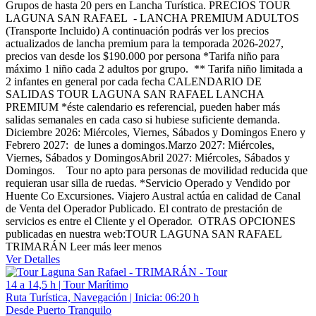
Grupos de hasta 20 pers en Lancha Turística. PRECIOS TOUR
LAGUNA SAN RAFAEL - LANCHA PREMIUM ADULTOS
(Transporte Incluido) A continuación podrás ver los precios
actualizados de lancha premium para la temporada 2026-2027,
precios van desde los $190.000 por persona *Tarifa niño para
máximo 1 niño cada 2 adultos por grupo. ** Tarifa niño limitada a
2 infantes en general por cada fecha CALENDARIO DE
SALIDAS TOUR LAGUNA SAN RAFAEL LANCHA
PREMIUM *éste calendario es referencial, pueden haber más
salidas semanales en cada caso si hubiese suficiente demanda.
Diciembre 2026: Miércoles, Viernes, Sábados y Domingos Enero y
Febrero 2027: de lunes a domingos.Marzo 2027: Miércoles,
Viernes, Sábados y DomingosAbril 2027: Miércoles, Sábados y
Domingos. Tour no apto para personas de movilidad reducida que
requieran usar silla de ruedas. *Servicio Operado y Vendido por
Huente Co Excursiones. Viajero Austral actúa en calidad de Canal
de Venta del Operador Publicado. El contrato de prestación de
servicios es entre el Cliente y el Operador. OTRAS OPCIONES
publicadas en nuestra web:TOUR LAGUNA SAN RAFAEL
TRIMARÁN
Leer más
leer menos
Ver Detalles
14 a 14,5 h | Tour Marítimo
Ruta Turística, Navegación | Inicia: 06:20 h
Desde Puerto Tranquilo