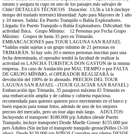
mismo y asegura tu cupo en uno de los paisajes más salvajes de
Chile! DETALLES TÉCNICOS Duración: 13,5h a 14 h (incluye
tiempo del traslado terrestre) Idoneidad: Apto para Mayores de 1 año
y 10 meses. Salida: En Puerto Tranquilo o Bahía Exploradores.
Llegada: En Puerto Tranquilo o Bahía Exploradores. Dificultad: Sin
actividad física. Grupo Mínimo: 12 Personas por Fecha Grupo
Máximo: Grupos de hasta 35 pers en Trimarán.
EMBARCACIONES para TOUR LAGUNA SAN RAFAEL
*Salidas están sujetas a un grupo mínimo de 21 personas en
TRIMARÁN. Si hay solo 20 o menos personas inscritas para una
fecha determinada, el operador tendrá la facultad de realizar la
actividad en LANCHA TURISTICA DON GASTON de la misma
empresa.. En caso de Anulación por MAL TIEMPO o por FALTA
DE GRUPO MÍNIMO, el OPERADOR REALIZARÁ la
devolución del 100% de lo abonado. PRECIOS DEL TOUR
LAGUNA SAN RAFAEL - (TOUR GLACIAR SAN RAFAEL)
Embarcación tipo Trimarán, 35 pasajeros máximo El Trimarán es
una embarcación amplia y de cabina y cubierta espaciosa,
recomendada para quienes quieren poco movimiento en el barco y
buen espacio para tomar fotos, además de uno de los mejores
precios del mercado, pero un tour algo más largo. ADULTOS:
Incluyendo el transporte: $180.000 p/p Adultos (desde Puerto
Tranquilo, incluye transporte) Desde Muelle Grosse: $155.000 por
pers Adultos (Sin incluir el transporte tranquilo grosse)Niños (3-10
años): Desde $120.000 p/p NIÑOS Consultas por ofertas DESDE