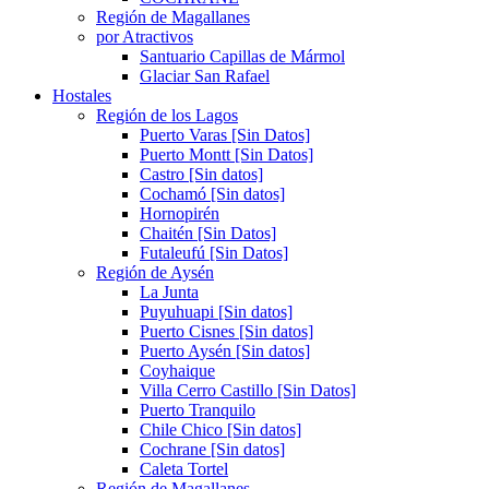
Región de Magallanes
por Atractivos
Santuario Capillas de Mármol
Glaciar San Rafael
Hostales
Región de los Lagos
Puerto Varas [Sin Datos]
Puerto Montt [Sin Datos]
Castro [Sin datos]
Cochamó [Sin datos]
Hornopirén
Chaitén [Sin Datos]
Futaleufú [Sin Datos]
Región de Aysén
La Junta
Puyuhuapi [Sin datos]
Puerto Cisnes [Sin datos]
Puerto Aysén [Sin datos]
Coyhaique
Villa Cerro Castillo [Sin Datos]
Puerto Tranquilo
Chile Chico [Sin datos]
Cochrane [Sin datos]
Caleta Tortel
Región de Magallanes