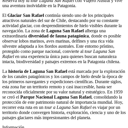
Reserva hoy tu
tour Laguna San Rafael
con Viajero Austral y vive
una aventura inolvidable en la Patagonia.
El
Glaciar San Rafael
continúa siendo uno de los principales
atractivos naturales del sur de Chile, destacando por su constante
actividad glaciar, con desprendimientos de hielo visibles durante la
navegación. La zona de
Laguna San Rafael
alberga una
extraordinaria
diversidad de fauna patagónica
, donde es posible
observar lobos marinos, aves marinas, delfines y una rica vida
silvestre adaptada a los fiordos australes. Este entorno prístino,
protegido como parque nacional, convierte al
tour Laguna San
Rafael
en una experiencia única para quienes buscan naturaleza
intacta, biodiversidad y paisajes extremos en la Patagonia chilena.
La
historia de Laguna San Rafael
está marcada por la exploración
de los canales patagónicos y los campos de hielo desde la época de
los primeros navegantes y expediciones científicas. Durante siglos,
esta zona fue un territorio remoto y casi inaccesible, hasta ser
reconocida oficialmente por su valor natural y estratégico. En 1959
se creó el
Parque Nacional Laguna San Rafael
, consolidando la
protección de este patrimonio natural de importancia mundial. Hoy,
recorrer esta ruta en un
tour a Laguna San Rafael
es viajar por un
territorio donde convergen historia, exploración, ciencia y uno de los
paisajes glaciares más impresionantes del planeta.
Información