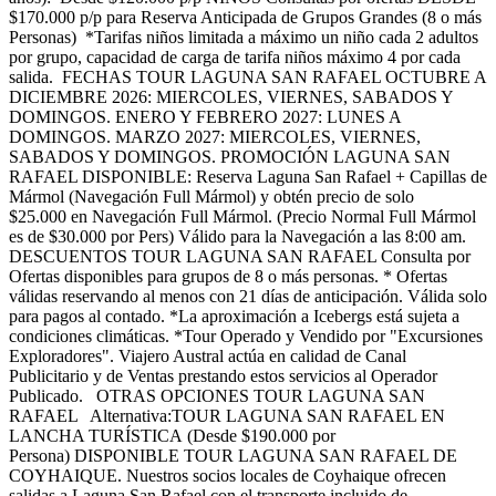
$170.000 p/p para Reserva Anticipada de Grupos Grandes (8 o más
Personas) *Tarifas niños limitada a máximo un niño cada 2 adultos
por grupo, capacidad de carga de tarifa niños máximo 4 por cada
salida. FECHAS TOUR LAGUNA SAN RAFAEL OCTUBRE A
DICIEMBRE 2026: MIERCOLES, VIERNES, SABADOS Y
DOMINGOS. ENERO Y FEBRERO 2027: LUNES A
DOMINGOS. MARZO 2027: MIERCOLES, VIERNES,
SABADOS Y DOMINGOS. PROMOCIÓN LAGUNA SAN
RAFAEL DISPONIBLE: Reserva Laguna San Rafael + Capillas de
Mármol (Navegación Full Mármol) y obtén precio de solo
$25.000 en Navegación Full Mármol. (Precio Normal Full Mármol
es de $30.000 por Pers) Válido para la Navegación a las 8:00 am.
DESCUENTOS TOUR LAGUNA SAN RAFAEL Consulta por
Ofertas disponibles para grupos de 8 o más personas. * Ofertas
válidas reservando al menos con 21 días de anticipación. Válida solo
para pagos al contado. *La aproximación a Icebergs está sujeta a
condiciones climáticas. *Tour Operado y Vendido por "Excursiones
Exploradores". Viajero Austral actúa en calidad de Canal
Publicitario y de Ventas prestando estos servicios al Operador
Publicado. OTRAS OPCIONES TOUR LAGUNA SAN
RAFAEL Alternativa:TOUR LAGUNA SAN RAFAEL EN
LANCHA TURÍSTICA (Desde $190.000 por
Persona) DISPONIBLE TOUR LAGUNA SAN RAFAEL DE
COYHAIQUE. Nuestros socios locales de Coyhaique ofrecen
salidas a Laguna San Rafael con el transporte incluido de