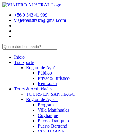
+56 9 343 41 909
viajeroaustralcl@gmail.com
Inicio
Transporte
Región de Aysén
Público
Privado/Turístico
Rent-a-car
Tours & Actividades
TOURS EN SANTIAGO
Región de Aysén
Programas
Villa Mañihuales
Coyhaique
Puerto Tranquilo
Puerto Bertrand
COCHRANE