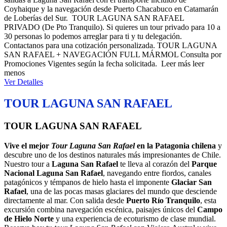
Coyhaique y la navegación desde Puerto Chacabuco en Catamarán
de Loberías del Sur. TOUR LAGUNA SAN RAFAEL
PRIVADO (De Pto Tranquilo). Si quieres un tour privado para 10 a
30 personas lo podemos arreglar para ti y tu delegación.
Contactanos para una cotización personalizada. TOUR LAGUNA
SAN RAFAEL + NAVEGACIÓN FULL MÁRMOL Consulta por
Promociones Vigentes según la fecha solicitada.
Leer más
leer
menos
Ver Detalles
TOUR LAGUNA SAN RAFAEL
TOUR LAGUNA SAN RAFAEL
Vive el mejor
Tour Laguna San Rafael
en la Patagonia chilena
y
descubre uno de los destinos naturales más impresionantes de Chile.
Nuestro tour a
Laguna San Rafael
te lleva al corazón del
Parque
Nacional Laguna San Rafael
, navegando entre fiordos, canales
patagónicos y témpanos de hielo hasta el imponente
Glaciar San
Rafael
, una de las pocas masas glaciares del mundo que desciende
directamente al mar. Con salida desde
Puerto Río Tranquilo
, esta
excursión combina navegación escénica, paisajes únicos del
Campo
de Hielo Norte
y una experiencia de ecoturismo de clase mundial.