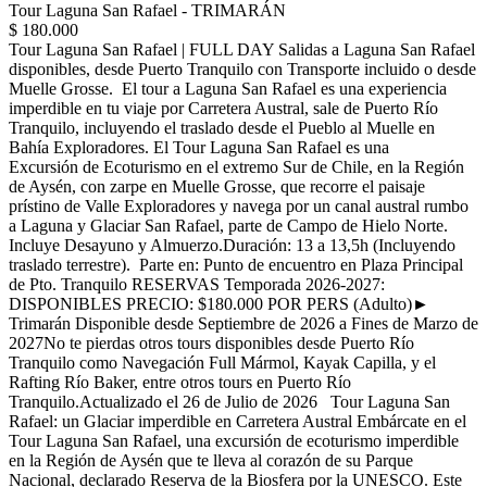
Tour Laguna San Rafael - TRIMARÁN
$ 180.000
Tour Laguna San Rafael | FULL DAY Salidas a Laguna San Rafael
disponibles, desde Puerto Tranquilo con Transporte incluido o desde
Muelle Grosse. El tour a Laguna San Rafael es una experiencia
imperdible en tu viaje por Carretera Austral, sale de Puerto Río
Tranquilo, incluyendo el traslado desde el Pueblo al Muelle en
Bahía Exploradores. El Tour Laguna San Rafael es una
Excursión de Ecoturismo en el extremo Sur de Chile, en la Región
de Aysén, con zarpe en Muelle Grosse, que recorre el paisaje
prístino de Valle Exploradores y navega por un canal austral rumbo
a Laguna y Glaciar San Rafael, parte de Campo de Hielo Norte.
Incluye Desayuno y Almuerzo.Duración: 13 a 13,5h (Incluyendo
traslado terrestre). Parte en: Punto de encuentro en Plaza Principal
de Pto. Tranquilo RESERVAS Temporada 2026-2027:
DISPONIBLES PRECIO: $180.000 POR PERS (Adulto)►
Trimarán Disponible desde Septiembre de 2026 a Fines de Marzo de
2027No te pierdas otros tours disponibles desde Puerto Río
Tranquilo como Navegación Full Mármol, Kayak Capilla, y el
Rafting Río Baker, entre otros tours en Puerto Río
Tranquilo.Actualizado el 26 de Julio de 2026 Tour Laguna San
Rafael: un Glaciar imperdible en Carretera Austral Embárcate en el
Tour Laguna San Rafael, una excursión de ecoturismo imperdible
en la Región de Aysén que te lleva al corazón de su Parque
Nacional, declarado Reserva de la Biosfera por la UNESCO. Este