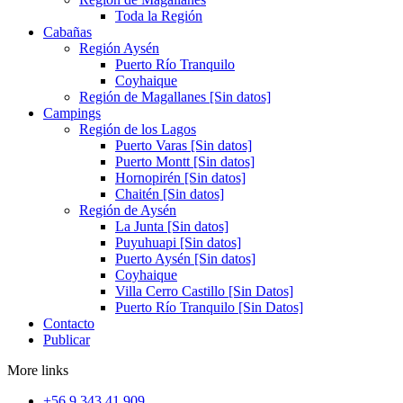
Toda la Región
Cabañas
Región Aysén
Puerto Río Tranquilo
Coyhaique
Región de Magallanes [Sin datos]
Campings
Región de los Lagos
Puerto Varas [Sin datos]
Puerto Montt [Sin datos]
Hornopirén [Sin datos]
Chaitén [Sin datos]
Región de Aysén
La Junta [Sin datos]
Puyuhuapi [Sin datos]
Puerto Aysén [Sin datos]
Coyhaique
Villa Cerro Castillo [Sin Datos]
Puerto Río Tranquilo [Sin Datos]
Contacto
Publicar
More links
+56 9 343 41 909