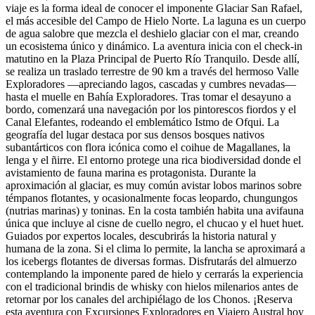
viaje es la forma ideal de conocer el imponente Glaciar San Rafael,
el más accesible del Campo de Hielo Norte. La laguna es un cuerpo
de agua salobre que mezcla el deshielo glaciar con el mar, creando
un ecosistema único y dinámico. La aventura inicia con el check-in
matutino en la Plaza Principal de Puerto Río Tranquilo. Desde allí,
se realiza un traslado terrestre de 90 km a través del hermoso Valle
Exploradores —apreciando lagos, cascadas y cumbres nevadas—
hasta el muelle en Bahía Exploradores. Tras tomar el desayuno a
bordo, comenzará una navegación por los pintorescos fiordos y el
Canal Elefantes, rodeando el emblemático Istmo de Ofqui. La
geografía del lugar destaca por sus densos bosques nativos
subantárticos con flora icónica como el coihue de Magallanes, la
lenga y el ñirre. El entorno protege una rica biodiversidad donde el
avistamiento de fauna marina es protagonista. Durante la
aproximación al glaciar, es muy común avistar lobos marinos sobre
témpanos flotantes, y ocasionalmente focas leopardo, chungungos
(nutrias marinas) y toninas. En la costa también habita una avifauna
única que incluye al cisne de cuello negro, el chucao y el huet huet.
Guiados por expertos locales, descubrirás la historia natural y
humana de la zona. Si el clima lo permite, la lancha se aproximará a
los icebergs flotantes de diversas formas. Disfrutarás del almuerzo
contemplando la imponente pared de hielo y cerrarás la experiencia
con el tradicional brindis de whisky con hielos milenarios antes de
retornar por los canales del archipiélago de los Chonos. ¡Reserva
esta aventura con Excursiones Exploradores en Viajero Austral hoy