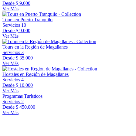
Desde
$ 9.000
Ver Más
Tours en Puerto Tranquilo
Servicios
10
Desde
$ 9.000
Ver Más
Tours en la Región de Magallanes
Servicios
3
Desde
$ 35.000
Ver Más
Hostales en Región de Magallanes
Servicios
4
Desde
$ 10.000
Ver Más
Programas Turísticos
Servicios
2
Desde
$ 450.000
Ver Más
Encuentra aquí algunas de nuestras secciones, las con más
servicios. En el menú superior accedes a todas las secciones de