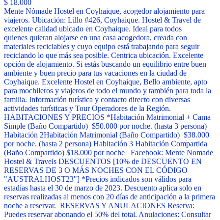
$ 18.000
Mente Nómade Hostel en Coyhaique, acogedor alojamiento para
viajeros. Ubicación: Lillo #426, Coyhaique. Hostel & Travel de
excelente calidad ubicado en Coyhaique. Ideal para todos
quienes quieran alojarse en una casa acogedora, creada con
materiales reciclables y cuyo equipo está trabajando para seguir
reciclando lo que más sea posible. Centrica ubicación. Excelente
opción de alojamiento. Si estás buscando un equilibrio entre buen
ambiente y buen precio para tus vacaciones en la ciudad de
Coyhaique. Excelente Hostel en Coyhaique, Bello ambiente, apto
para mochileros y viajeros de todo el mundo y también para toda la
familia. Información turística y contacto directo con diversas
actividades turísticas y Tour Operadores de la Región.
HABITACIONES Y PRECIOS *Habitación Matrimonial + Cama
Simple (Baño Compartido) $50.000 por noche. (hasta 3 persona)
Habitación 2Habitación Matrimonial (Baño Compartido) $38.000
por noche. (hasta 2 persona) Habitación 3 Habitación Compartida
(Baño Compartido) $18.000 por noche Facebook: Mente Nomade
Hostel & Travels DESCUENTOS [10% de DESCUENTO EN
RESERVAS DE 3 O MÁS NOCHES CON EL CÓDIGO
"AUSTRALHOST23"] *Precios indicados son válidos para
estadías hasta el 30 de marzo de 2023. Descuento aplica solo en
reservas realizadas al menos con 20 días de anticipación a la primera
noche a reservar. RESERVAS Y ANULACIONES Reserva:
Puedes reservar abonando el 50% del total. Anulaciones: Consultar