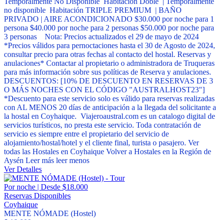
Temporalmente No Disponible Habitación Doble | Temporalmente
no disponible Habitación TRIPLE PREMIUM | BAÑO
PRIVADO | AIRE ACONDICIONADO $30.000 por noche para 1
persona $40.000 por noche para 2 personas $50.000 por noche para
3 personas Nota: Precios actualizados el 29 de mayo de 2024
*Precios válidos para pernoctaciones hasta el 30 de Agosto de 2024,
consultar precio para otras fechas al contacto del hostal. Reservas y
anulaciones* Contactar al propietario o administradora de Truqueras
para más información sobre sus políticas de Reserva y anulaciones.
DESCUENTOS: [10% DE DESCUENTO EN RESERVAS DE 3
O MÁS NOCHES CON EL CÓDIGO "AUSTRALHOST23"]
*Descuento para este servicio solo es válido para reservas realizadas
con AL MENOS 20 días de anticipación a la llegada del solicitante a
la hostal en Coyhaique. Viajeroaustral.com es un catalogo digital de
servicios turísticos, no presta este servicio. Toda contratación de
servicio es siempre entre el propietario del servicio de
alojamiento/hostal/hotel y el cliente final, turista o pasajero. Ver
todas las Hostales en Coyhaique Volver a Hostales en la Región de
Aysén
Leer más
leer menos
Ver Detalles
Por noche | Desde $18.000
Reservas Disponibles
Coyhaique
MENTE NÓMADE (Hostel)