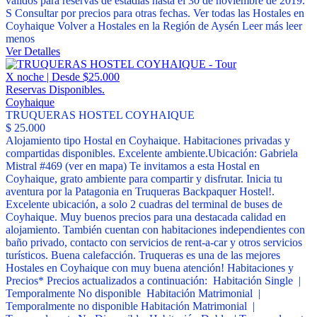
válidos para reservas de estadías hasta el 30 de noviembre de 2019.
S Consultar por precios para otras fechas. Ver todas las Hostales en
Coyhaique Volver a Hostales en la Región de Aysén
Leer más
leer
menos
Ver Detalles
X noche | Desde $25.000
Reservas Disponibles.
Coyhaique
TRUQUERAS HOSTEL COYHAIQUE
$ 25.000
Alojamiento tipo Hostal en Coyhaique. Habitaciones privadas y
compartidas disponibles. Excelente ambiente.Ubicación: Gabriela
Mistral #469 (ver en mapa) Te invitamos a esta Hostal en
Coyhaique, grato ambiente para compartir y disfrutar. Inicia tu
aventura por la Patagonia en Truqueras Backpaquer Hostel!.
Excelente ubicación, a solo 2 cuadras del terminal de buses de
Coyhaique. Muy buenos precios para una destacada calidad en
alojamiento. También cuentan con habitaciones independientes con
baño privado, contacto con servicios de rent-a-car y otros servicios
turísticos. Buena calefacción. Truqueras es una de las mejores
Hostales en Coyhaique con muy buena atención! Habitaciones y
Precios* Precios actualizados a continuación: Habitación Single |
Temporalmente No disponible Habitación Matrimonial |
Temporalmente no disponible Habitación Matrimonial |