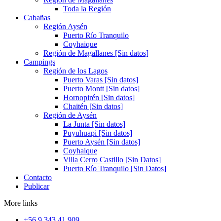
Toda la Región
Cabañas
Región Aysén
Puerto Río Tranquilo
Coyhaique
Región de Magallanes [Sin datos]
Campings
Región de los Lagos
Puerto Varas [Sin datos]
Puerto Montt [Sin datos]
Hornopirén [Sin datos]
Chaitén [Sin datos]
Región de Aysén
La Junta [Sin datos]
Puyuhuapi [Sin datos]
Puerto Aysén [Sin datos]
Coyhaique
Villa Cerro Castillo [Sin Datos]
Puerto Río Tranquilo [Sin Datos]
Contacto
Publicar
More links
+56 9 343 41 909