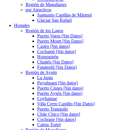
Región de Magallanes
por Atractivos
Santuario Capillas de Mármol
Glaciar San Rafael
Hostales
Región de los Lagos
Puerto Varas [Sin Datos]
Puerto Montt [Sin Datos]
Castro [Sin datos]
Cochamó [Sin datos]
Hornopirén
Chaitén [Sin Datos]
Futaleufú [Sin Datos]
Región de Aysén
La Junta
Puyuhuapi [Sin datos]
Puerto Cisnes [Sin datos]
Puerto Aysén [Sin datos]
Coyhaique
Villa Cerro Castillo [Sin Datos]
Puerto Tranquilo
Chile Chico [Sin datos]
Cochrane [Sin datos]
Caleta Tortel
Región de Magallanes