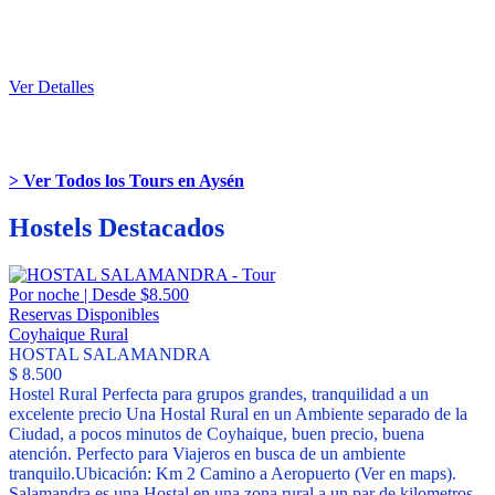
los $175.000 por persona en Trimarán. Tour Laguna San Rafael se
Reserva por Separado. (No incluye las dos noches de alojamiento
necesarias en Puerto Tranquilo) Ver todos los Tours en Coyhaique
Volver a Tours en la Región de Aysén
Leer más
leer menos
Ver Detalles
10% DE DESCUENTO
en reservas de 4 o + personas en Tours
seleccionados. Pídelo con el código: "
AUSTRAL20".
> Ver Todos los Tours en Aysén
Hostels Destacados
Por noche | Desde $8.500
Reservas Disponibles
Coyhaique Rural
HOSTAL SALAMANDRA
$ 8.500
Hostel Rural Perfecta para grupos grandes, tranquilidad a un
excelente precio Una Hostal Rural en un Ambiente separado de la
Ciudad, a pocos minutos de Coyhaique, buen precio, buena
atención. Perfecto para Viajeros en busca de un ambiente
tranquilo.Ubicación: Km 2 Camino a Aeropuerto (Ver en maps).
Salamandra es una Hostal en una zona rural a un par de kilometros