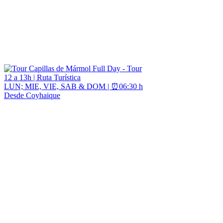
servicios turísticos.
TOURS DESTACADOS [Región de
Aysén]
12 a 13h | Ruta Turística
LUN; MIE, VIE, SAB & DOM | ⏰06:30 h
Desde Coyhaique
Tour Capillas de Mármol Full Day
$ 82.000
Tour Capillas de Mármol Full Day desde Coyhaique Ruta Turística
imperdible. Conoce estas formaciones de mármol únicas en el
planeta. El Tour Capillas de Mármol, Tour Catedrales de Mármol o
Full Day Capillas de Mármol Inicia en Coyhaique, con Paradas
Fotografías en Ruta en Carretera Austral. En la ruta podrás apreciar
Cerro Castillo, una montaña de 2.675 metros de altitud, desde
mirador, antes de pasar por Villa Cerro Castillo, en el camino
conocerás el Bosque Muerto, remanentes de la erupción del volcán
Hudson en 1991, y vistas del valle del Río Murta. Llegando a
Puerto Tranquilo Disfruta de 1,5 horas de navegación, incluyendo la
imperdible Capilla de mármol y Catedral de mármol y el túnel de
mármol, entre otras formaciones de este santuario de la naturaleza en