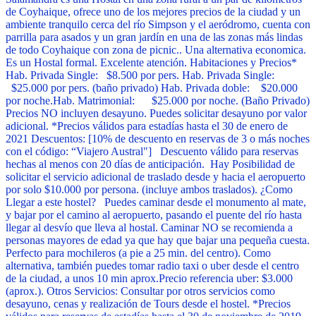
de Coyhaique, ofrece uno de los mejores precios de la ciudad y un
ambiente tranquilo cerca del río Simpson y el aeródromo, cuenta con
parrilla para asados y un gran jardín en una de las zonas más lindas
de todo Coyhaique con zona de picnic.. Una alternativa economica.
Es un Hostal formal. Excelente atención. Habitaciones y Precios*
Hab. Privada Single: $8.500 por pers. Hab. Privada Single:
$25.000 por pers. (baño privado) Hab. Privada doble: $20.000
por noche.Hab. Matrimonial: $25.000 por noche. (Baño Privado)
Precios NO incluyen desayuno. Puedes solicitar desayuno por valor
adicional. *Precios válidos para estadías hasta el 30 de enero de
2021 Descuentos: [10% de descuento en reservas de 3 o más noches
con el código: “Viajero Austral"] Descuento válido para reservas
hechas al menos con 20 días de anticipación. Hay Posibilidad de
solicitar el servicio adicional de traslado desde y hacia el aeropuerto
por solo $10.000 por persona. (incluye ambos traslados). ¿Como
Llegar a este hostel? Puedes caminar desde el monumento al mate,
y bajar por el camino al aeropuerto, pasando el puente del río hasta
llegar al desvío que lleva al hostal. Caminar NO se recomienda a
personas mayores de edad ya que hay que bajar una pequeña cuesta.
Perfecto para mochileros (a pie a 25 min. del centro). Como
alternativa, también puedes tomar radio taxi o uber desde el centro
de la ciudad, a unos 10 min aprox.Precio referencia uber: $3.000
(aprox.). Otros Servicios: Consultar por otros servicios como
desayuno, cenas y realización de Tours desde el hostel. *Precios