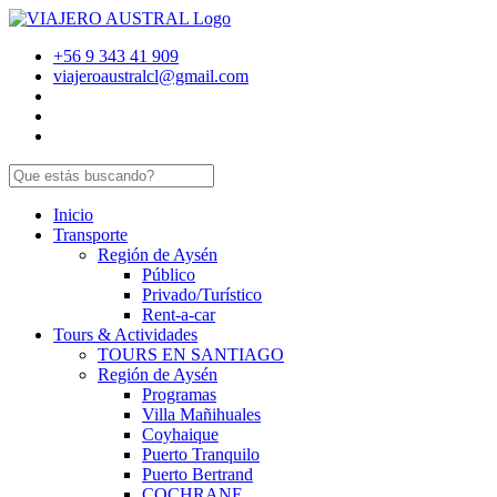
+56 9 343 41 909
viajeroaustralcl@gmail.com
Inicio
Transporte
Región de Aysén
Público
Privado/Turístico
Rent-a-car
Tours & Actividades
TOURS EN SANTIAGO
Región de Aysén
Programas
Villa Mañihuales
Coyhaique
Puerto Tranquilo
Puerto Bertrand
COCHRANE