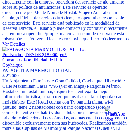
directamente con la empresa operadora del servicio de alojamiento
sobre su política de anulaciones. Este servicio es operado
directamente por Mente Nómade Hostal. Viajero Austral es un
Catalogo Digital de servicios turísticos, no opera ni es responsable
de este servicio. Este servicio está publicado en la modalidad de
Reserva Directa, el usuario puede contactar y contratar directamente
a la empresa operadora/propietaria en la sección de reserva de esta
misma página. Volver a Hostales en Coyhaique
Leer más
leer menos
Ver Detalles
Por Noche | DESDE $18.000 p/p*
Consultar disponibilidad de Hab.
Coyhaique
PATAGONIA MARMOL HOSTAL
$ 25.000
Un Alojamiento Familiar de Gran Calidad, Coyhaique. Ubicación:
Calle Maximiliam Casas #795 (Ver en Mapa) Patagonia Mármol
Hostal es un hostal familiar, dispuestos a entregar la mejor
información turística, para hacer que tus días en la patagonia sean
inolvidables. Este Hostal cuenta con Tv pantalla plana, wi-fi
gratuito, tiene 2 habitaciones con baño compartido (solo se
comparten entre dos hab.) y dos habitaciones nuevas con baño
privado, calefaccionadas y cómodas, además cuenta con una cocina
disponible exclusivamente para sus huéspedes. Realizamos también
tours a las Capillas de Mármol y al Parque Nacional Queulat. El