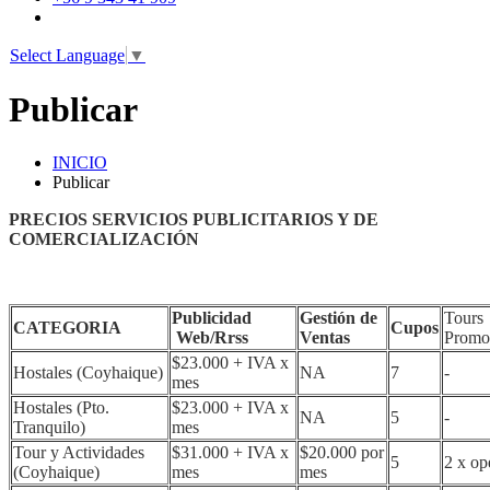
Select Language
▼
Publicar
INICIO
Publicar
PRECIOS SERVICIOS PUBLICITARIOS Y DE
COMERCIALIZACIÓN
Publicidad
Gestión de
Tours
CATEGORIA
Cupos
Web/Rrss
Ventas
Promo
$23.000 + IVA x
Hostales (Coyhaique)
NA
7
-
mes
Hostales (Pto.
$23.000 + IVA x
NA
5
-
Tranquilo)
mes
Tour y Actividades
$31.000 + IVA x
$20.000 por
5
2 x op
(Coyhaique)
mes
mes