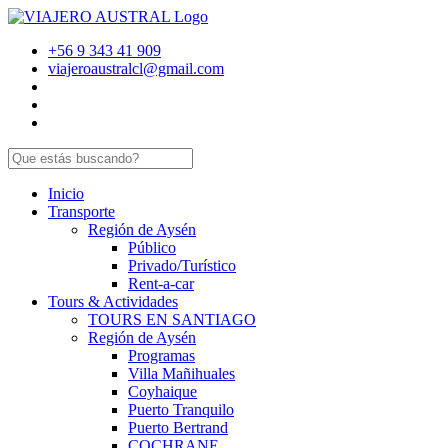
+56 9 343 41 909
viajeroaustralcl@gmail.com
Inicio
Transporte
Región de Aysén
Público
Privado/Turístico
Rent-a-car
Tours & Actividades
TOURS EN SANTIAGO
Región de Aysén
Programas
Villa Mañihuales
Coyhaique
Puerto Tranquilo
Puerto Bertrand
COCHRANE