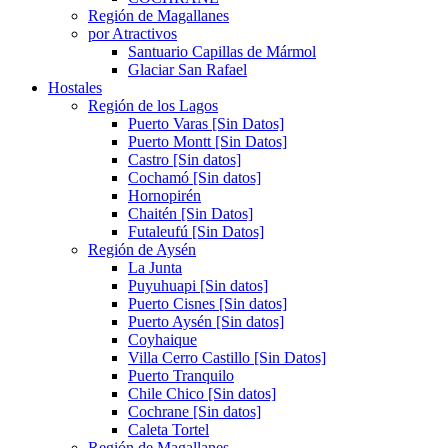
Región de Magallanes
por Atractivos
Santuario Capillas de Mármol
Glaciar San Rafael
Hostales
Región de los Lagos
Puerto Varas [Sin Datos]
Puerto Montt [Sin Datos]
Castro [Sin datos]
Cochamó [Sin datos]
Hornopirén
Chaitén [Sin Datos]
Futaleufú [Sin Datos]
Región de Aysén
La Junta
Puyuhuapi [Sin datos]
Puerto Cisnes [Sin datos]
Puerto Aysén [Sin datos]
Coyhaique
Villa Cerro Castillo [Sin Datos]
Puerto Tranquilo
Chile Chico [Sin datos]
Cochrane [Sin datos]
Caleta Tortel
Región de Magallanes