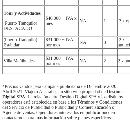
Tour y Actividades
$40.000 + IVA x
NA
1
3 x op
(Puerto Tranquilo)
mes
DESTACADO
(Puerto Tranquilo)
$31.000 + IVA
2 x
NA
3
Estándar
por mes
anunci
$31.000 + IVA
Villa Mañihuales
NA
2
2 x an
por mes
*Precios válidos para campaña publicitaria de Diciembre 2020 -
Abril 2021. Viajero Austral es un sitio web propiedad de
Destino
Digital SPA
. La relación entre Destino Digital SPA y los distintos
operadores está establecida en base a los Términos y Condiciones
del Servicio de Publicidad o Publicidad y Comercialización o
Agente de ventas. Operadores interesados en publicar pueden
contactarnos para más información sobre planes especificos.