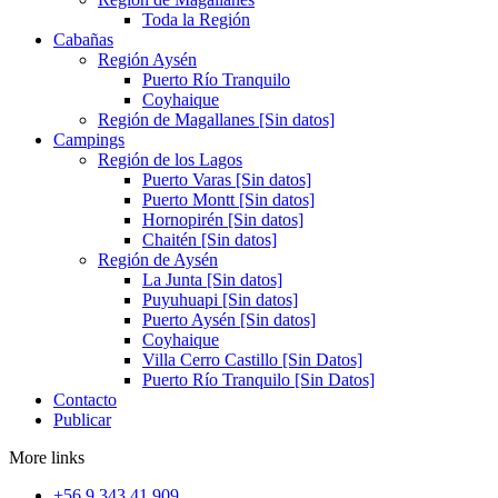
Toda la Región
Cabañas
Región Aysén
Puerto Río Tranquilo
Coyhaique
Región de Magallanes [Sin datos]
Campings
Región de los Lagos
Puerto Varas [Sin datos]
Puerto Montt [Sin datos]
Hornopirén [Sin datos]
Chaitén [Sin datos]
Región de Aysén
La Junta [Sin datos]
Puyuhuapi [Sin datos]
Puerto Aysén [Sin datos]
Coyhaique
Villa Cerro Castillo [Sin Datos]
Puerto Río Tranquilo [Sin Datos]
Contacto
Publicar
More links
+56 9 343 41 909