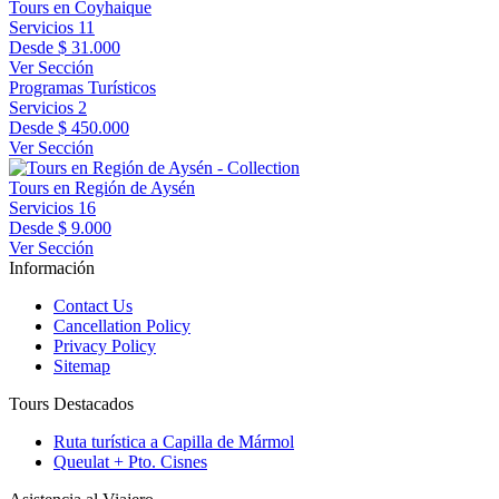
Tours en Coyhaique
Servicios
11
Desde
$ 31.000
Ver Sección
Programas Turísticos
Servicios
2
Desde
$ 450.000
Ver Sección
Tours en Región de Aysén
Servicios
16
Desde
$ 9.000
Ver Sección
Información
Contact Us
Cancellation Policy
Privacy Policy
Sitemap
Tours Destacados
Ruta turística a Capilla de Mármol
Queulat + Pto. Cisnes