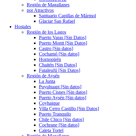
Región de Magallanes
por Atractivos
Santuario Capillas de Mármol
Glaciar San Rafael
Hostales
Región de los Lagos
Puerto Varas [Sin Datos]
Puerto Montt [Sin Datos]
Castro [Sin datos]
Cochamó [Sin datos]
Hornopirén
Chaitén [Sin Datos]
Futaleufú [Sin Datos]
Región de Aysén
La Junta
Puyuhuapi [Sin datos]
Puerto Cisnes [Sin datos]
Puerto Aysén [Sin datos]
Coyhaique
Villa Cerro Castillo [Sin Datos]
Puerto Tranquilo
Chile Chico [Sin datos]
Cochrane [Sin datos]
Caleta Tortel
Región de Magallanes