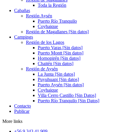
Toda la Región
Cabañas
Región Aysén
Puerto Río Tranquilo
Coyhaique
Región de Magallanes [Sin datos]
Campings
Región de los Lagos
Puerto Varas [Sin datos]
Puerto Montt [Sin datos]
Hornopirén [Sin datos]
Chaitén [Sin datos]
Región de Aysén
La Junta [Sin datos]
Puyuhuapi [Sin datos]
Puerto Aysén [Sin datos]
Coyhaique
Villa Cerro Castillo [Sin Datos]
Puerto Río Tranquilo [Sin Datos]
Contacto
Publicar
More links
+56 9 343 41 909