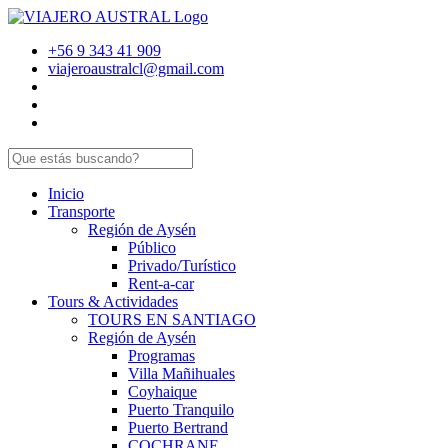
+56 9 343 41 909
viajeroaustralcl@gmail.com
Inicio
Transporte
Región de Aysén
Público
Privado/Turístico
Rent-a-car
Tours & Actividades
TOURS EN SANTIAGO
Región de Aysén
Programas
Villa Mañihuales
Coyhaique
Puerto Tranquilo
Puerto Bertrand
COCHRANE