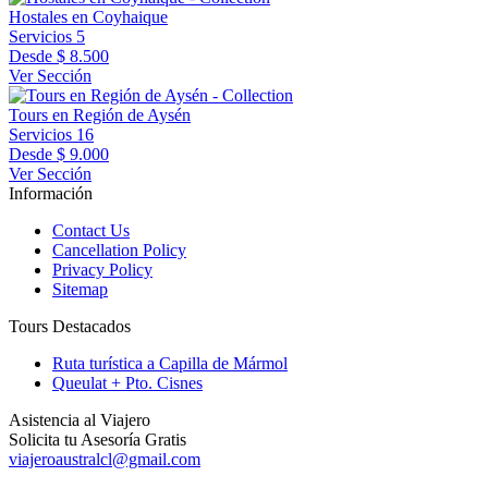
Hostales en Coyhaique
Servicios
5
Desde
$ 8.500
Ver Sección
Tours en Región de Aysén
Servicios
16
Desde
$ 9.000
Ver Sección
Información
Contact Us
Cancellation Policy
Privacy Policy
Sitemap
Tours Destacados
Ruta turística a Capilla de Mármol
Queulat + Pto. Cisnes
Asistencia al Viajero
Solicita tu Asesoría Gratis
viajeroaustralcl@gmail.com