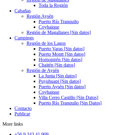
Toda la Región
Cabañas
Región Aysén
Puerto Río Tranquilo
Coyhaique
Región de Magallanes [Sin datos]
Campings
Región de los Lagos
Puerto Varas [Sin datos]
Puerto Montt [Sin datos]
Hornopirén [Sin datos]
Chaitén [Sin datos]
Región de Aysén
La Junta [Sin datos]
Puyuhuapi [Sin datos]
Puerto Aysén [Sin datos]
Coyhaique
Villa Cerro Castillo [Sin Datos]
Puerto Río Tranquilo [Sin Datos]
Contacto
Publicar
More links
+56 9 343 41 909