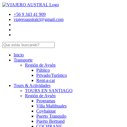
+56 9 343 41 909
viajeroaustralcl@gmail.com
Inicio
Transporte
Región de Aysén
Público
Privado/Turístico
Rent-a-car
Tours & Actividades
TOURS EN SANTIAGO
Región de Aysén
Programas
Villa Mañihuales
Coyhaique
Puerto Tranquilo
Puerto Bertrand
COCHRANE