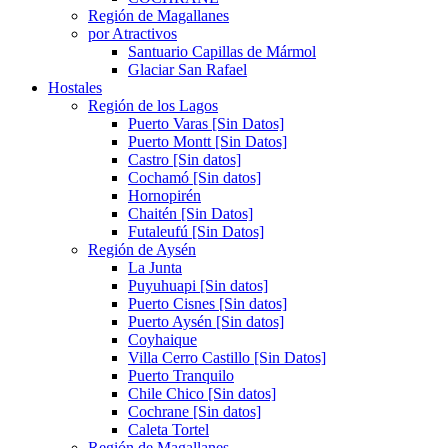
Región de Magallanes
por Atractivos
Santuario Capillas de Mármol
Glaciar San Rafael
Hostales
Región de los Lagos
Puerto Varas [Sin Datos]
Puerto Montt [Sin Datos]
Castro [Sin datos]
Cochamó [Sin datos]
Hornopirén
Chaitén [Sin Datos]
Futaleufú [Sin Datos]
Región de Aysén
La Junta
Puyuhuapi [Sin datos]
Puerto Cisnes [Sin datos]
Puerto Aysén [Sin datos]
Coyhaique
Villa Cerro Castillo [Sin Datos]
Puerto Tranquilo
Chile Chico [Sin datos]
Cochrane [Sin datos]
Caleta Tortel
Región de Magallanes