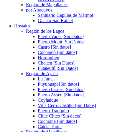
Región de Magallanes
por Atractivos
Santuario Capillas de Mármol
Glaciar San Rafael
Hostales
Región de los Lagos
Puerto Varas [Sin Datos]
Puerto Montt [Sin Datos]
Castro [Sin datos]
Cochamó [Sin datos]
Hornopirén
Chaitén [Sin Datos]
Futaleufú [Sin Datos]
Región de Aysén
La Junta
Puyuhuapi [Sin datos]
Puerto Cisnes [Sin datos]
Puerto Aysén [Sin datos]
Coyhaique
Villa Cerro Castillo [Sin Datos]
Puerto Tranquilo
Chile Chico [Sin datos]
Cochrane [Sin datos]
Caleta Tortel
Región de Magallanes