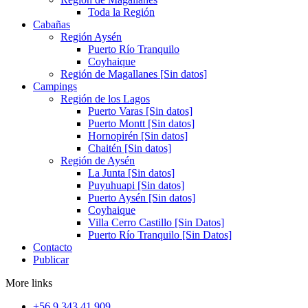
Toda la Región
Cabañas
Región Aysén
Puerto Río Tranquilo
Coyhaique
Región de Magallanes [Sin datos]
Campings
Región de los Lagos
Puerto Varas [Sin datos]
Puerto Montt [Sin datos]
Hornopirén [Sin datos]
Chaitén [Sin datos]
Región de Aysén
La Junta [Sin datos]
Puyuhuapi [Sin datos]
Puerto Aysén [Sin datos]
Coyhaique
Villa Cerro Castillo [Sin Datos]
Puerto Río Tranquilo [Sin Datos]
Contacto
Publicar
More links
+56 9 343 41 909