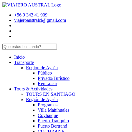
+56 9 343 41 909
viajeroaustralcl@gmail.com
Inicio
Transporte
Región de Aysén
Público
Privado/Turístico
Rent-a-car
Tours & Actividades
TOURS EN SANTIAGO
Región de Aysén
Programas
Villa Mañihuales
Coyhaique
Puerto Tranquilo
Puerto Bertrand
COCHRANE