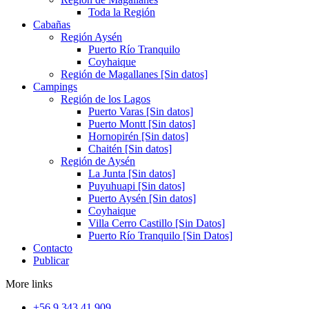
Toda la Región
Cabañas
Región Aysén
Puerto Río Tranquilo
Coyhaique
Región de Magallanes [Sin datos]
Campings
Región de los Lagos
Puerto Varas [Sin datos]
Puerto Montt [Sin datos]
Hornopirén [Sin datos]
Chaitén [Sin datos]
Región de Aysén
La Junta [Sin datos]
Puyuhuapi [Sin datos]
Puerto Aysén [Sin datos]
Coyhaique
Villa Cerro Castillo [Sin Datos]
Puerto Río Tranquilo [Sin Datos]
Contacto
Publicar
More links
+56 9 343 41 909