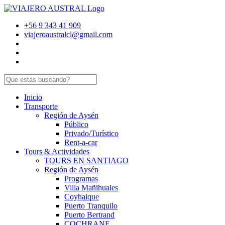
+56 9 343 41 909
viajeroaustralcl@gmail.com
Inicio
Transporte
Región de Aysén
Público
Privado/Turístico
Rent-a-car
Tours & Actividades
TOURS EN SANTIAGO
Región de Aysén
Programas
Villa Mañihuales
Coyhaique
Puerto Tranquilo
Puerto Bertrand
COCHRANE