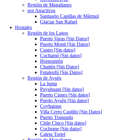
Región de Magallanes
por Atractivos
Santuario Capillas de Mármol
Glaciar San Rafael
Hostales
Región de los Lagos
Puerto Varas [Sin Datos]
Puerto Montt [Sin Datos]
Castro [Sin datos]
Cochamó [Sin datos]
Hornopirén
Chaitén [Sin Datos]
Futaleufú [Sin Datos]
Región de Aysén
La Junta
Puyuhuapi [Sin datos]
Puerto Cisnes [Sin datos]
Puerto Aysén [Sin datos]
Coyhaique
Villa Cerro Castillo [Sin Datos]
Puerto Tranquilo
Chile Chico [Sin datos]
Cochrane [Sin datos]
Caleta Tortel
Región de Magallanes