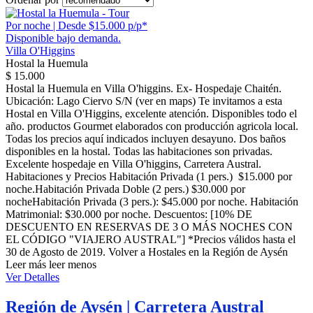
Por noche | Desde $15.000 p/p*
Disponible bajo demanda.
Villa O'Higgins
Hostal la Huemula
$ 15.000
Hostal la Huemula en Villa O'higgins. Ex- Hospedaje Chaitén.
Ubicación: Lago Ciervo S/N (ver en maps) Te invitamos a esta
Hostal en Villa O'Higgins, excelente atención. Disponibles todo el
año. productos Gourmet elaborados con producción agricola local.
Todas los precios aquí indicados incluyen desayuno. Dos baños
disponibles en la hostal. Todas las habitaciones son privadas.
Excelente hospedaje en Villa O'higgins, Carretera Austral.
Habitaciones y Precios Habitación Privada (1 pers.) $15.000 por
noche.Habitación Privada Doble (2 pers.) $30.000 por
nocheHabitación Privada (3 pers.): $45.000 por noche. Habitación
Matrimonial: $30.000 por noche. Descuentos: [10% DE
DESCUENTO EN RESERVAS DE 3 O MÁS NOCHES CON
EL CÓDIGO "VIAJERO AUSTRAL"] *Precios válidos hasta el
30 de Agosto de 2019. Volver a Hostales en la Región de Aysén
Leer más
leer menos
Ver Detalles
Región de Aysén | Carretera Austral