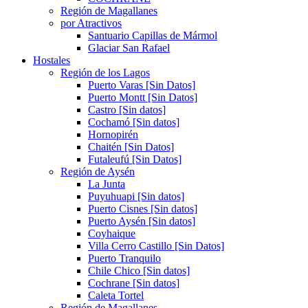
Región de Magallanes
por Atractivos
Santuario Capillas de Mármol
Glaciar San Rafael
Hostales
Región de los Lagos
Puerto Varas [Sin Datos]
Puerto Montt [Sin Datos]
Castro [Sin datos]
Cochamó [Sin datos]
Hornopirén
Chaitén [Sin Datos]
Futaleufú [Sin Datos]
Región de Aysén
La Junta
Puyuhuapi [Sin datos]
Puerto Cisnes [Sin datos]
Puerto Aysén [Sin datos]
Coyhaique
Villa Cerro Castillo [Sin Datos]
Puerto Tranquilo
Chile Chico [Sin datos]
Cochrane [Sin datos]
Caleta Tortel
Región de Magallanes