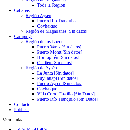
Toda la Región
Cabañas
Región Aysén
Puerto Río Tranquilo
Coyhaique
Región de Magallanes [Sin datos]
Campings
Región de los Lagos
Puerto Varas [Sin datos]
Puerto Montt [Sin datos]
Hornopirén [Sin datos]
Chaitén [Sin datos]
Región de Aysén
La Junta [Sin datos]
Puyuhuapi [Sin datos]
Puerto Aysén [Sin datos]
Coyhaique
Villa Cerro Castillo [Sin Datos]
Puerto Río Tranquilo [Sin Datos]
Contacto
Publicar
More links
+56 9 343 41 909