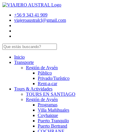
+56 9 343 41 909
viajeroaustralcl@gmail.com
Inicio
Transporte
Región de Aysén
Público
Privado/Turístico
Rent-a-car
Tours & Actividades
TOURS EN SANTIAGO
Región de Aysén
Programas
Villa Mañihuales
Coyhaique
Puerto Tranquilo
Puerto Bertrand
COCHRANE